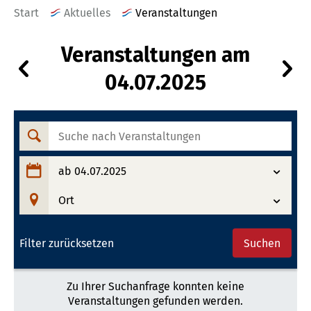
Start
Aktuelles
Veranstaltungen
Veranstaltungen am
Veranstaltungen
Ve
04.07.2025
am
a
03.07.2025
05
Suche
nach
Veranstaltungen
ab 04.07.2025
Ort
Filter zurücksetzen
Suchen
Zu Ihrer Suchanfrage konnten keine
Veranstaltungen gefunden werden.