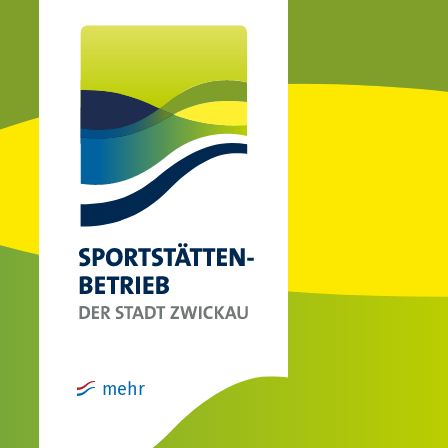
(ical)>
mehr